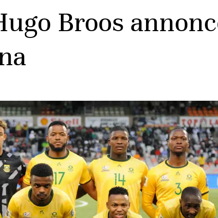
ugo Broos annonce l
ana