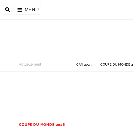
MENU
 Monde
Actuellement
CAN 2025
COUPE DU MONDE 2
ons de la CAF
frique
ons de l'UEFA
COUPE DU MONDE 2026