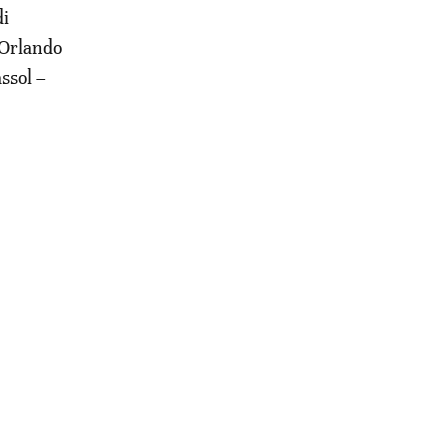
di
(Orlando
ssol –