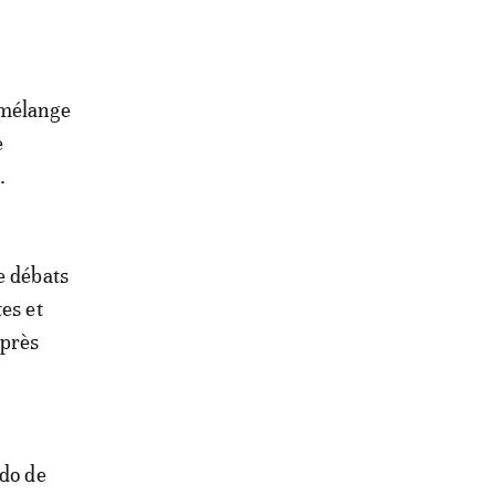
 mélange
e
.
e débats
es et
après
ndo de