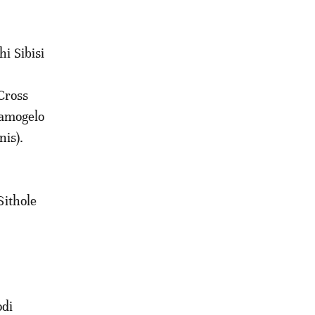
i Sibisi
Cross
Kamogelo
nis).
ithole
odi