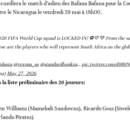
ueillera le match d’adieu des Bafana Bafana pour la C
re le Nicaragua le vendredi 29 mai à 18h00.
2026 FIFA World Cup squad is LOCKED IN! ⚽💛💚 From the sa
hese are the players who will represent South Africa on the glob
idasza
@rexona_sa
@standardbankza
…
pic.twitter.com/d9B9
na)
May 27, 2026
s la liste préliminaire des 26 joueurs:
 Williams (Mamelodi Sundowns), Ricardo Goss (Siwele
lando Pirates).