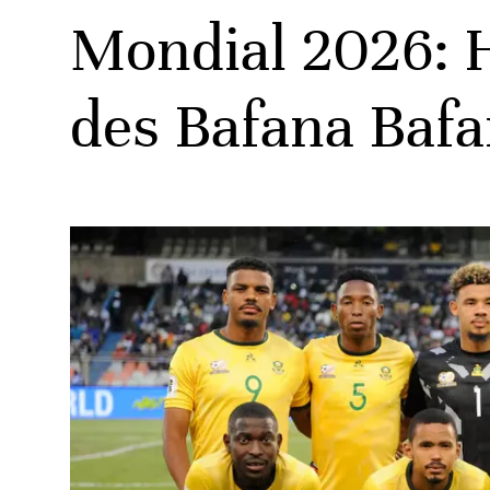
Mondial 2026: H
des Bafana Baf
ats