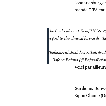
Johannesburg acc
monde FIFA cont
The final Bafana Bafana 🇿🇦🔥 
in goal to the clinical forwards, t
#BafanaPride
@adidasfootball
@ad
— Bafana Bafana (@BafanaBafa
Voici par ailleur
Gardiens:
Ronwen
Sipho Chaine (Or