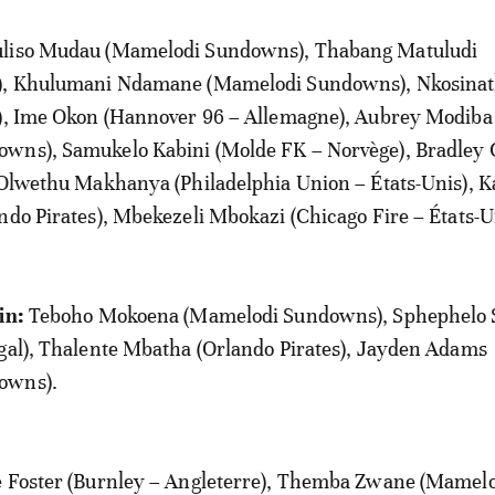
liso Mudau (Mamelodi Sundowns), Thabang Matuludi
), Khulumani Ndamane (Mamelodi Sundowns), Nkosinath
s), Ime Okon (Hannover 96 – Allemagne), Aubrey Modiba
wns), Samukelo Kabini (Molde FK – Norvège), Bradley 
, Olwethu Makhanya (Philadelphia Union – États-Unis), 
ndo Pirates), Mbekezeli Mbokazi (Chicago Fire – États-U
in:
Teboho Mokoena (Mamelodi Sundowns), Sphephelo S
gal), Thalente Mbatha (Orlando Pirates), Jayden Adams
owns).
 Foster (Burnley – Angleterre), Themba Zwane (Mamel