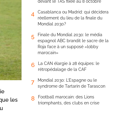
devant le TAS fixée au 8 octobre
Casablanca ou Madrid: qui décidera
4
réellement du lieu de la finale du
Mondial 2030?
Finale du Mondial 2030: le média
5
espagnol ABC brandit le sacre de la
Roja face à un supposé «lobby
marocain»
La CAN élargie à 28 équipes: le
6
rétropédalage de la CAF
Mondial 2030: L’Espagne ou le
7
syndrome de Tartarin de Tarascon
ie
Football marocain: des Lions
8
 que les
triomphants, des clubs en crise
au