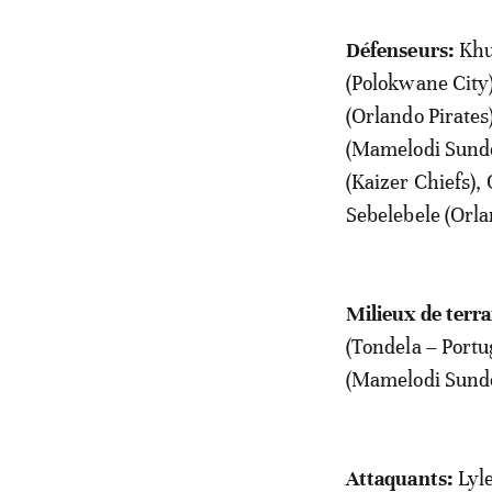
Défenseurs:
Khu
(Polokwane City
(Orlando Pirate
(Mamelodi Sundo
(Kaizer Chiefs)
Sebelebele (Orla
Milieux de terra
(Tondela – Portu
(Mamelodi Sund
Attaquants:
Lyle