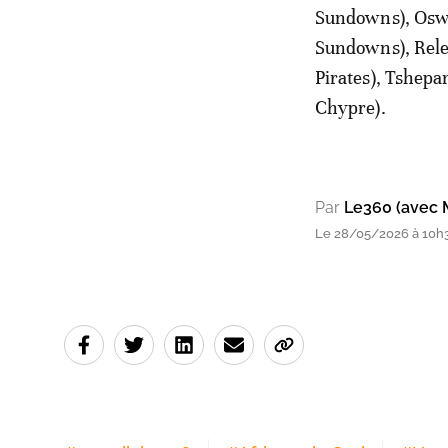
Sundowns), Oswi
Sundowns), Rele
Pirates), Tshep
Chypre).
Par
Le360 (avec 
Le 28/05/2026 à 10h