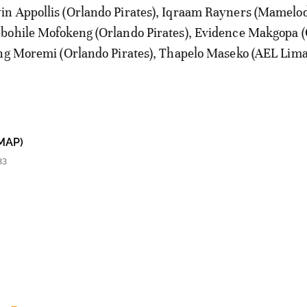
n Appollis (Orlando Pirates), Iqraam Rayners (Mamelo
bohile Mofokeng (Orlando Pirates), Evidence Makgopa 
ang Moremi (Orlando Pirates), Thapelo Maseko (AEL Lima
MAP)
33