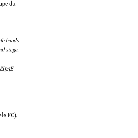
oupe du
fe hands
al stage.
NPIpqF
le FC),