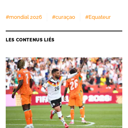
#
mondial 2026
#
curaçao
#
Equateur
LES CONTENUS LIÉS