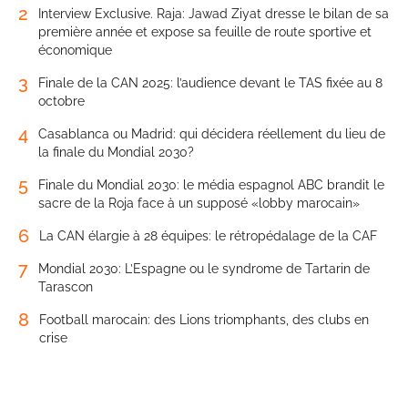
2
Interview Exclusive. Raja: Jawad Ziyat dresse le bilan de sa
première année et expose sa feuille de route sportive et
économique
3
Finale de la CAN 2025: l’audience devant le TAS fixée au 8
octobre
4
Casablanca ou Madrid: qui décidera réellement du lieu de
la finale du Mondial 2030?
5
Finale du Mondial 2030: le média espagnol ABC brandit le
sacre de la Roja face à un supposé «lobby marocain»
6
La CAN élargie à 28 équipes: le rétropédalage de la CAF
7
Mondial 2030: L’Espagne ou le syndrome de Tartarin de
Tarascon
8
Football marocain: des Lions triomphants, des clubs en
crise