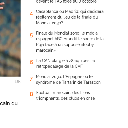
devant le TAS fixée au 8 octobre
Casablanca ou Madrid: qui décidera
4
réellement du lieu de la finale du
Mondial 2030?
Finale du Mondial 2030: le média
5
espagnol ABC brandit le sacre de la
Roja face à un supposé «lobby
marocain»
La CAN élargie à 28 équipes: le
6
rétropédalage de la CAF
Mondial 2030: L’Espagne ou le
7
DR
syndrome de Tartarin de Tarascon
Football marocain: des Lions
8
triomphants, des clubs en crise
icain du