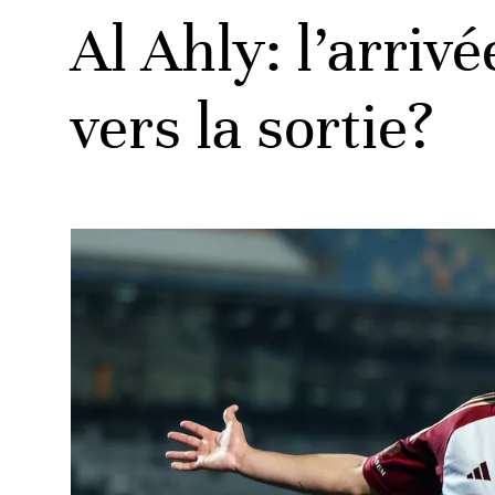
Al Ahly: l’arri
vers la sortie?
ats