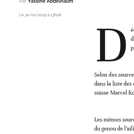
Par
Yassine Abdelhalim
Le 30/01/2025 à 13h28
D
é
d
p
Selon des source
dans la liste des
suisse Marcel Ko
Les mêmes source
du genou de l’ai