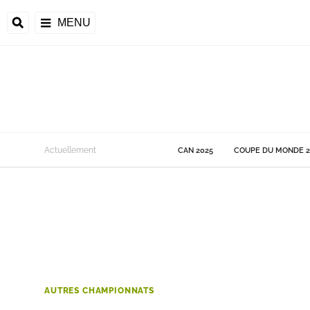
MENU
 Monde
Actuellement
CAN 2025
COUPE DU MONDE 2
ons de la CAF
frique
ons de l'UEFA
AUTRES CHAMPIONNATS