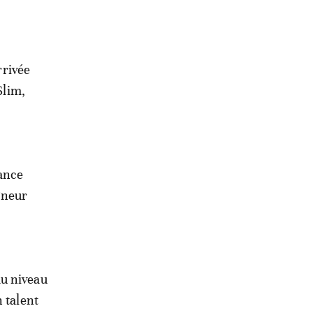
rrivée
Slim,
tance
aîneur
au niveau
 talent