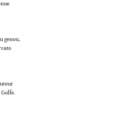
venue
du genou,
rcato
buteur
 Golfe.