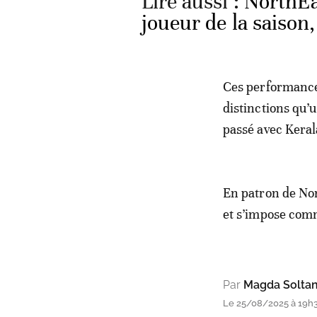
Lire aussi :
NorthEa
joueur de la saison,
Ces performances
distinctions qu’
passé avec Keral
En patron de Nor
et s’impose com
Par
Magda Soltan
Le 25/08/2025 à 19h