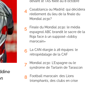
devant le TAS fixée au 8 octobre
Casablanca ou Madrid: qui décidera
4
réellement du lieu de la finale du
Mondial 2030?
Finale du Mondial 2030: le média
5
espagnol ABC brandit le sacre de la
Roja face à un supposé «lobby
marocain»
La CAN élargie à 28 équipes: le
6
rétropédalage de la CAF
Mondial 2030: L’Espagne ou le
7
syndrome de Tartarin de Tarascon
eddine
Football marocain: des Lions
8
on
triomphants, des clubs en crise