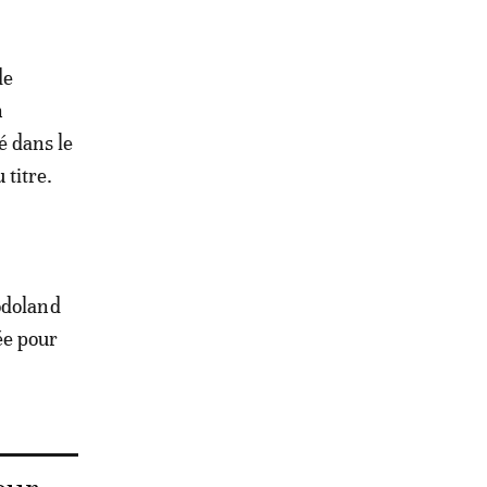
de
n
é dans le
 titre.
odoland
ée pour