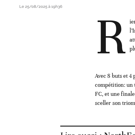
Le 25/08/2025 à 19h36
R
ie
l’
at
pl
Avec 8 buts et 4 
compétition: un 
FC, et une final
sceller son trio