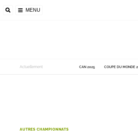
MENU
 Monde
Actuellement
CAN 2025
COUPE DU MONDE 2
ons de la CAF
frique
ons de l'UEFA
AUTRES CHAMPIONNATS