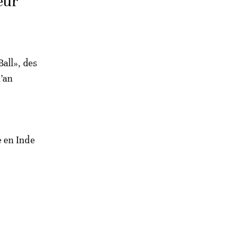
eur
all», des
l’an
e en Inde