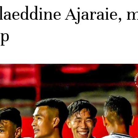
laeddine Ajaraie, m
up