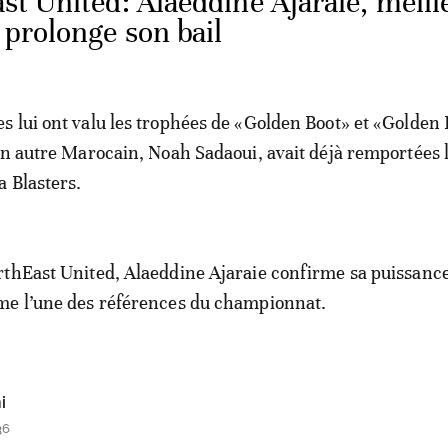
st United: Alaeddine Ajaraie, meill
 prolonge son bail
 lui ont valu les trophées de «Golden Boot» et «Golden B
un autre Marocain, Noah Sadaoui, avait déjà remportées 
a Blasters.
thEast United, Alaeddine Ajaraie confirme sa puissanc
me l’une des références du championnat.
i
36