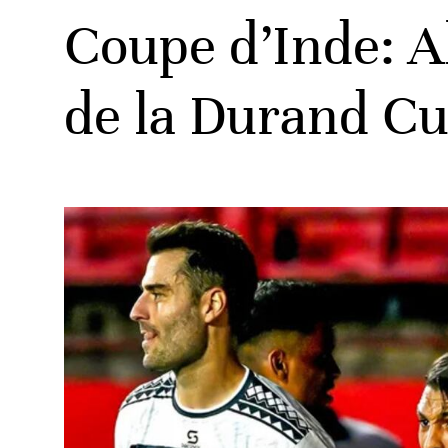
Coupe d’Inde: A
de la Durand C
ats