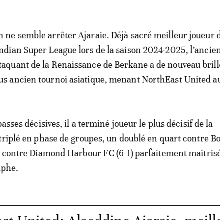
n ne semble arrêter Ajaraie. Déjà sacré meilleur joueur 
Indian Super League lors de la saison 2024-2025, l’ancie
taquant de la Renaissance de Berkane a de nouveau brill
us ancien tournoi asiatique, menant NorthEast United au
passes décisives, il a terminé joueur le plus décisif de la
triplé en phase de groupes, un doublé en quart contre B
e contre Diamond Harbour FC (6-1) parfaitement maîtris
mphe.