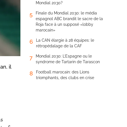
Mondial 2030?
Finale du Mondial 2030: le média
5
espagnol ABC brandit le sacre de la
Roja face à un supposé «lobby
marocain»
La CAN élargie à 28 équipes: le
6
rétropédalage de la CAF
Mondial 2030: L’Espagne ou le
7
syndrome de Tartarin de Tarascon
n, il
Football marocain: des Lions
8
triomphants, des clubs en crise
ns