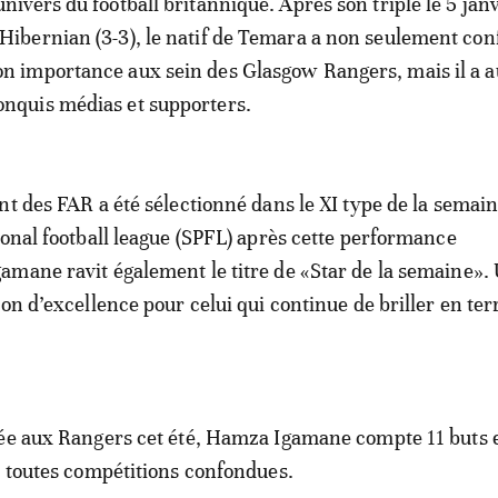
’univers du football britannique. Après son triplé le 5 jan
 Hibernian (3-3), le natif de Temara a non seulement co
on importance aux sein des Glasgow Rangers, mais il a a
onquis médias et supporters.
nt des FAR a été sélectionné dans le XI type de la semain
ional football league (SPFL) après cette performance
mane ravit également le titre de «Star de la semaine».
on d’excellence pour celui qui continue de briller en ter
ée aux Rangers cet été, Hamza Igamane compte 11 buts e
, toutes compétitions confondues.