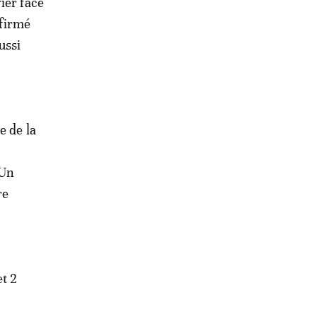
vier face
nfirmé
ussi
e de la
 Un
re
t 2