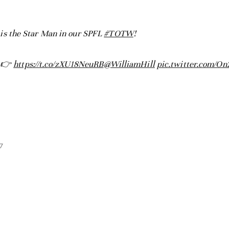
is the Star Man in our SPFL
#TOTW
!
s 👉
https://t.co/zXU18NeuRB
@WilliamHill
pic.twitter.com/On
7