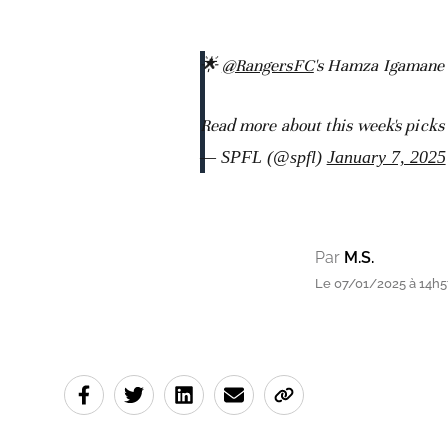
🌟
@RangersFC
's Hamza Igamane 
Read more about this week's pick
— SPFL (@spfl)
January 7, 2025
Par
M.S.
Le 07/01/2025 à 14h5