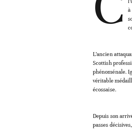
C
l
à
s
c
L’ancien attaqua
Scottish profess
phénoménale. Iga
véritable médaill
écossaise.
Depuis son arriv
passes décisives