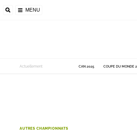
MENU
 Monde
Actuellement
CAN 2025
COUPE DU MONDE 2
ons de la CAF
frique
ons de l'UEFA
AUTRES CHAMPIONNATS