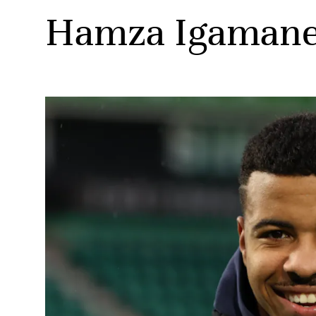
Hamza Igamane, 
ats