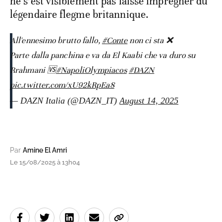
ne s’est visiblement pas laissé imprégner du
légendaire flegme britannique.
All'ennesimo brutto fallo,
#Conte
non ci sta ❌
Parte dalla panchina e va da El Kaabi che va duro su
Rrahmani 🆚
#NapoliOlympiacos
#DAZN
pic.twitter.com/xU92kRpEa8
— DAZN Italia (@DAZN_IT)
August 14, 2025
Par
Amine El Amri
Le 15/08/2025 à 13h04