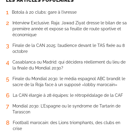
LES ARTICLES POPULAIRES
1
Botola à 20 clubs: gare à l’ivresse
2
Interview Exclusive. Raja: Jawad Ziyat dresse le bilan de sa
première année et expose sa feuille de route sportive et
économique
3
Finale de la CAN 2025: l’audience devant le TAS fixée au 8
octobre
4
Casablanca ou Madrid: qui décidera réellement du lieu de
la finale du Mondial 2030?
5
Finale du Mondial 2030: le média espagnol ABC brandit le
sacre de la Roja face à un supposé «lobby marocain»
6
La CAN élargie à 28 équipes: le rétropédalage de la CAF
7
Mondial 2030: L’Espagne ou le syndrome de Tartarin de
Tarascon
8
Football marocain: des Lions triomphants, des clubs en
crise