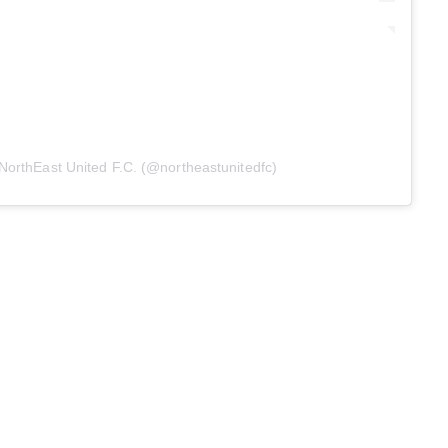
NorthEast United F.C. (@northeastunitedfc)