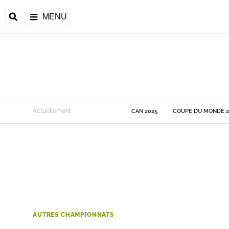
MENU
 Monde
Actuellement
CAN 2025
COUPE DU MONDE 2
ons de la CAF
frique
ons de l'UEFA
AUTRES CHAMPIONNATS