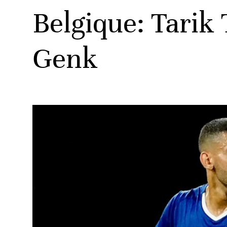
Belgique: Tarik 
Genk
ats