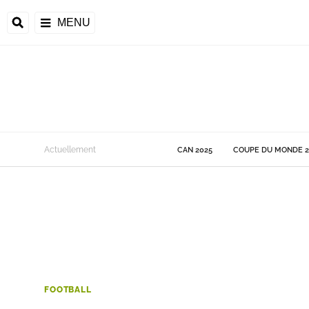
MENU
 Monde
Actuellement
CAN 2025
COUPE DU MONDE 2
ons de la CAF
frique
ons de l'UEFA
FOOTBALL