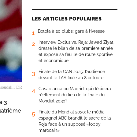
LES ARTICLES POPULAIRES
Botola à 20 clubs: gare à l’ivresse
1
Interview Exclusive. Raja: Jawad Ziyat
2
dresse le bilan de sa première année
et expose sa feuille de route sportive
et économique
Finale de la CAN 2025: l’audience
3
devant le TAS fixée au 8 octobre
ssoudali.. DR
Casablanca ou Madrid: qui décidera
4
réellement du lieu de la finale du
Mondial 2030?
e 3
uatrième
Finale du Mondial 2030: le média
5
espagnol ABC brandit le sacre de la
Roja face à un supposé «lobby
marocain»