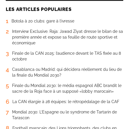
LES ARTICLES POPULAIRES
1
Botola à 20 clubs: gare à l’ivresse
2
Interview Exclusive. Raja: Jawad Ziyat dresse le bilan de sa
première année et expose sa feuille de route sportive et
économique
3
Finale de la CAN 2025: l’audience devant le TAS fixée au 8
octobre
4
Casablanca ou Madrid: qui décidera réellement du lieu de
la finale du Mondial 2030?
5
Finale du Mondial 2030: le média espagnol ABC brandit le
sacre de la Roja face à un supposé «lobby marocain»
6
La CAN élargie à 28 équipes: le rétropédalage de la CAF
7
Mondial 2030: L’Espagne ou le syndrome de Tartarin de
Tarascon
8
Football marocain: des Lions triomphants, des clubs en