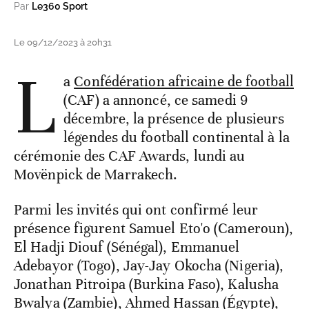
Par
Le360 Sport
Le 09/12/2023 à 20h31
L
a
Confédération africaine de football
(CAF) a annoncé, ce samedi 9
décembre, la présence de plusieurs
légendes du football continental à la
cérémonie des CAF Awards, lundi au
Movënpick de Marrakech.
Parmi les invités qui ont confirmé leur
présence figurent Samuel Eto'o (Cameroun),
El Hadji Diouf (Sénégal), Emmanuel
Adebayor (Togo), Jay-Jay Okocha (Nigeria),
Jonathan Pitroipa (Burkina Faso), Kalusha
Bwalya (Zambie), Ahmed Hassan (Égypte),