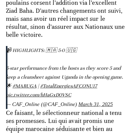
poulains corsent l’addition via l’excellent
Ziad Baha. D’autres changements ont suivi,
mais sans avoir un réel impact sur le
résultat, sinon d’assurer aux Nationaux une
belle victoire.
📹 HIGHLIGHTS: 🇲🇦 5-0 🇺🇬
5-star performance from the hosts as they score 5 and
keep a cleansheet against Uganda in the opening game.
🌟
#MARUGA
|
#TotalEnergiesAFCONU17
pic.twitter.com/hHaGxD0VSC
— CAF_Online (@CAF_Online)
March 31, 2025
Ce faisant, le sélectionneur national a tenu
ses promesses. Lui qui avait promis une
équipe marocaine séduisante et bien au