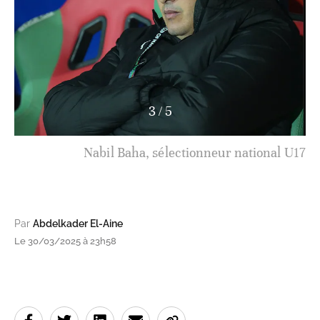
3
/
5
Nabil Baha, sélectionneur national U17
Par
Abdelkader El-Aine
Le 30/03/2025 à 23h58