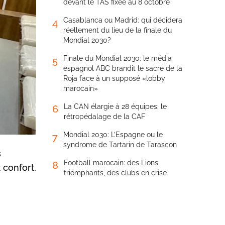
devant le TAS fixée au 8 octobre
Casablanca ou Madrid: qui décidera
4
réellement du lieu de la finale du
Mondial 2030?
Finale du Mondial 2030: le média
5
espagnol ABC brandit le sacre de la
Roja face à un supposé «lobby
marocain»
La CAN élargie à 28 équipes: le
6
rétropédalage de la CAF
Mondial 2030: L’Espagne ou le
7
syndrome de Tartarin de Tarascon
s
Football marocain: des Lions
8
 confort,
triomphants, des clubs en crise