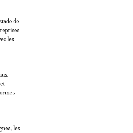
 stade de
reprises
ec les
eaux
 et
 normes
gnes, les