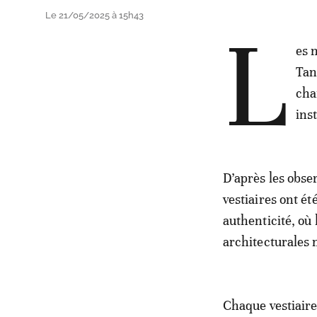
Le 21/05/2025 à 15h43
L
es 
Tan
cha
ins
D’après les obse
vestiaires ont é
authenticité, où
architecturales
Chaque vestiaire