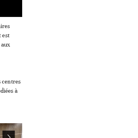
aires
 est
s aux
s centres
diées à