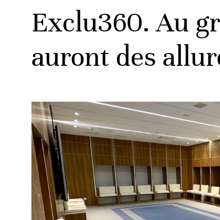
Exclu360. Au gra
auront des allu
ats