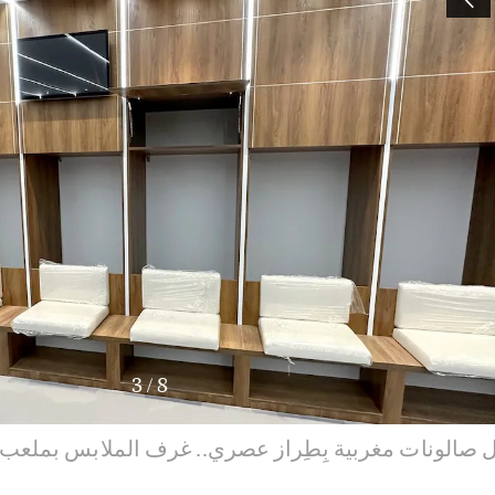
3
/
8
صالونات مغربية بِطِراز عصري.. غرف الملابس بملعب