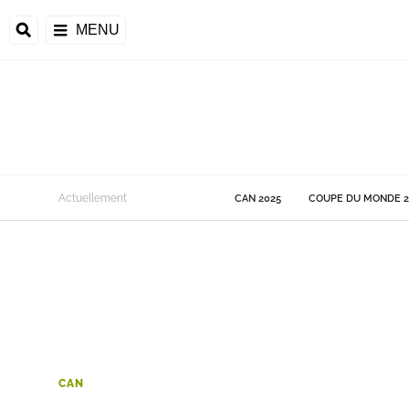
MENU
 Monde
Actuellement
CAN 2025
COUPE DU MONDE 2
ons de la CAF
frique
ons de l'UEFA
CAN