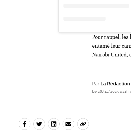
Pour rappel, l
entamé leur cam
Nairobi United, 
Par
La Rédaction
Le 26/11/2025 à 21h3