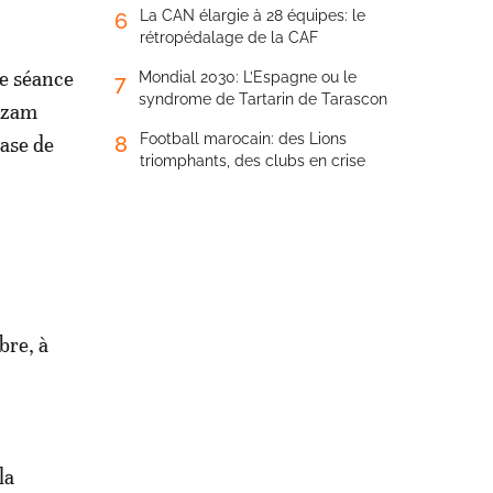
La CAN élargie à 28 équipes: le
6
rétropédalage de la CAF
e séance
Mondial 2030: L’Espagne ou le
7
syndrome de Tartarin de Tarascon
 Azam
Football marocain: des Lions
8
hase de
triomphants, des clubs en crise
bre, à
la