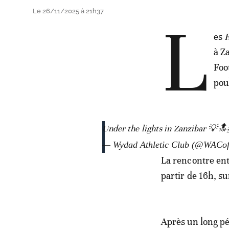
Le 26/11/2025 à 21h37
L
es
à Z
Foo
pou
Under the lights in Zanzibar 💡🔝
— Wydad Athletic Club (@WACoff
La rencontre ent
partir de 16h, s
Après un long pé