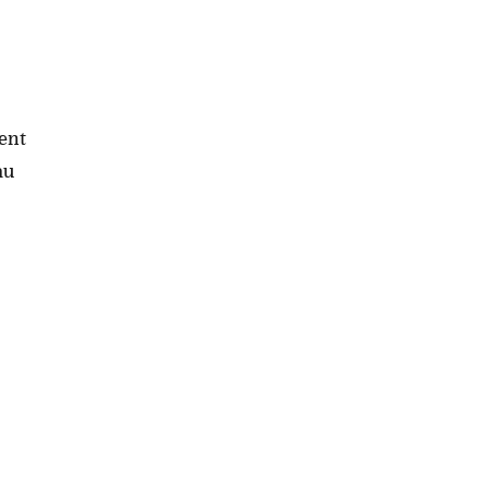
ent
au