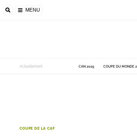
MENU
 Monde
Actuellement
CAN 2025
COUPE DU MONDE 2
ons de la CAF
frique
ons de l'UEFA
COUPE DE LA CAF