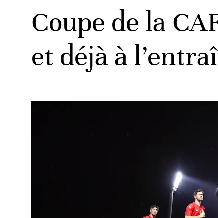
Coupe de la CAF
et déjà à l’entr
ats