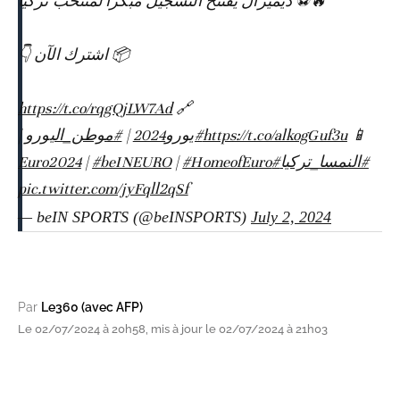
🔥⚽️ ديميرال يفتتح التسجيل مبكراً لمنتخب تركيا
📦 اشترك الآن 👇
https://t.co/rqgQjLW7Ad
🔗
|
#موطن_اليورو
|
#يورو2024
https://t.co/alkogGuf3u
📱
|
#beINEURO
|
#HomeofEuro
#Euro2024
#النمسا_تركيا
pic.twitter.com/jyFqll2qSf
— beIN SPORTS (@beINSPORTS)
July 2, 2024
Par
Le360 (avec AFP)
Le 02/07/2024 à 20h58, mis à jour le 02/07/2024 à 21h03