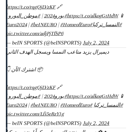
https://t.co/rqgQjLVzKF
🔗
|
#موطن_اليورو
|
#يورو2024
https://t.co/alkogGtHdW
📱
|
#beINEURO
|
#HomeofEuro
#Euro2024
#النمسا_تركيا
pic.twitter.com/adjPjTfSP6
— beIN SPORTS (@beINSPORTS)
July 2, 2024
ديميرال يزيد متاعب النمسا ويسجل الهدف الثاني
📦 اشترك الآن 👇
https://t.co/rqgQjLVzKF
🔗
|
#موطن_اليورو
|
#يورو2024
https://t.co/alkogGtHdW
📱
|
#beINEURO
|
#HomeofEuro
#Euro2024
#النمسا_تركيا
pic.twitter.com/Lfi5eRzY1g
— beIN SPORTS (@beINSPORTS)
July 2, 2024