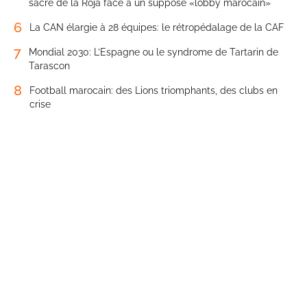
sacre de la Roja face à un supposé «lobby marocain»
6
La CAN élargie à 28 équipes: le rétropédalage de la CAF
7
Mondial 2030: L’Espagne ou le syndrome de Tartarin de
Tarascon
8
Football marocain: des Lions triomphants, des clubs en
crise