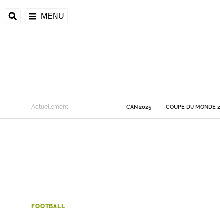
MENU
 Monde
Actuellement
CAN 2025
COUPE DU MONDE 2
ons de la CAF
frique
ons de l'UEFA
FOOTBALL