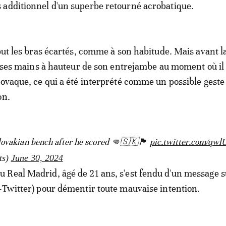
 additionnel d'un superbe retourné acrobatique.
 but les bras écartés, comme à son habitude. Mais avant l
té ses mains à hauteur de son entrejambe au moment où il
lovaque, ce qui a été interprété comme un possible gest
on.
ian bench after he scored 👊🇸🇰🏴󠁧󠁢󠁥󠁮󠁧󠁿
pic.twitter.com/qw
ts)
June 30, 2024
Real Madrid, âgé de 21 ans, s'est fendu d'un message s
-Twitter) pour démentir toute mauvaise intention.