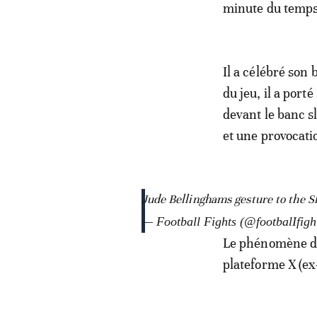
minute du temps
Il a célébré son
du jeu, il a por
devant le banc s
et une provocati
Jude Bellinghams gesture to the Slovak
— Football Fights (@footbalIfigh
Le phénomène du 
plateforme X (ex