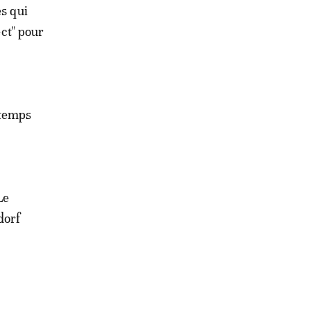
es qui
ect" pour
 temps
Le
dorf