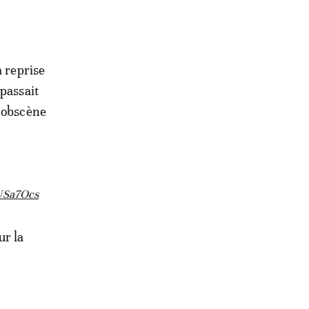
a reprise
 passait
e obscène
lUSa7Ocs
ur la