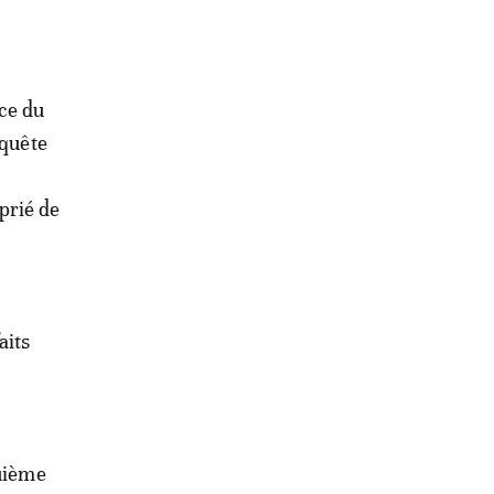
ce du
quête
e
prié de
aits
quième