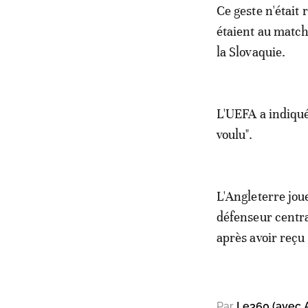
Ce geste n'était
étaient au match"
la Slovaquie.
L'UEFA a indiqu
voulu".
L'Angleterre jou
défenseur centr
après avoir reçu
Par
Le360 (avec 