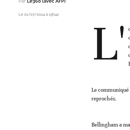
Par
Le360 (avec AFP)
Le 01/07/2024 à 15h42
L'
Le communiqué de
reprochés.
Bellingham a mai