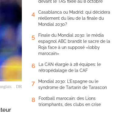
devant le TAS fixée au 8 octobre
Casablanca ou Madrid: qui décidera
4
réellement du lieu de la finale du
Mondial 2030?
Finale du Mondial 2030: le média
5
espagnol ABC brandit le sacre de la
Roja face à un supposé «lobby
marocain»
La CAN élargie à 28 équipes: le
6
rétropédalage de la CAF
Mondial 2030: L’Espagne ou le
7
anglais. . DR
syndrome de Tartarin de Tarascon
Football marocain: des Lions
8
triomphants, des clubs en crise
uteur