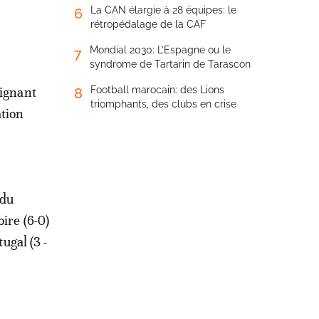
La CAN élargie à 28 équipes: le
6
rétropédalage de la CAF
Mondial 2030: L’Espagne ou le
7
syndrome de Tartarin de Tarascon
signant
Football marocain: des Lions
8
triomphants, des clubs en crise
ation
 du
ire (6-0)
ugal (3 -