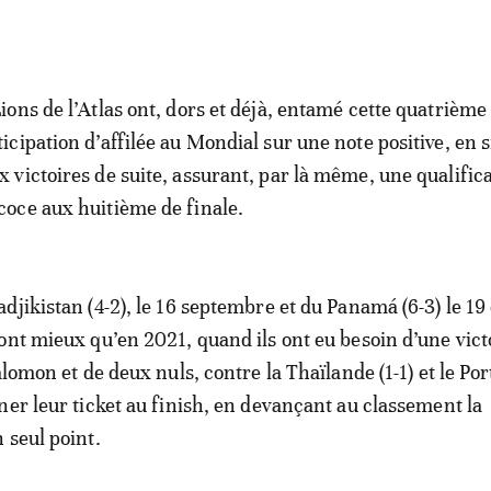
Lions de l’Atlas ont, dors et déjà, entamé cette quatrième
ticipation d’affilée au Mondial sur une note positive, en 
x victoires de suite, assurant, par là même, une qualific
coce aux huitième de finale.
djikistan (4-2), le 16 septembre et du Panamá (6-3) le 19
ont mieux qu’en 2021, quand ils ont eu besoin d’une victo
alomon et de deux nuls, contre la Thaïlande (1-1) et le Port
ner leur ticket au finish, en devançant au classement la
 seul point.