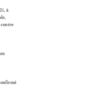
21, à
ale,
e contre
uts
 confirmé