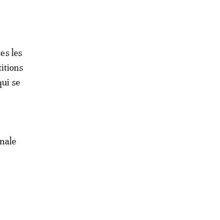
es les
itions
qui se
inale