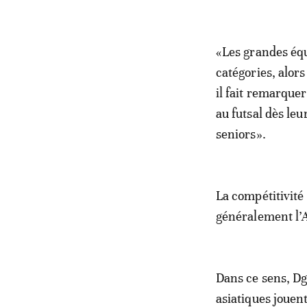
«Les grandes équi
catégories, alor
il fait remarque
au futsal dès leu
seniors».
La compétitivité
généralement l’A
Dans ce sens, Dgu
asiatiques jouen