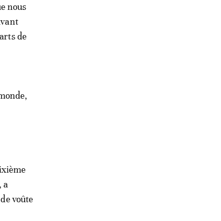
ue nous
avant
arts de
 monde,
dixième
 a
 de voûte