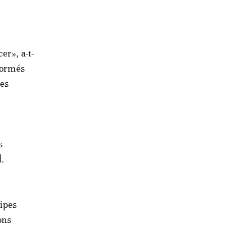
er», a-t-
 formés
les
s
l.
uipes
ons