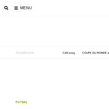
MENU
 Monde
Actuellement
CAN 2025
COUPE DU MONDE 2
ons de la CAF
frique
ons de l'UEFA
FUTSAL