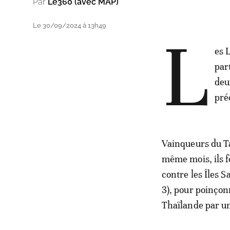
Par
Le360 (avec MAP)
Le 30/09/2024 à 13h49
L
es 
par
deu
pré
Vainqueurs du Ta
même mois, ils f
contre les Îles S
3), pour poinçon
Thaïlande par un