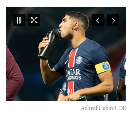
3
/
10
Achraf Hakimi. DR