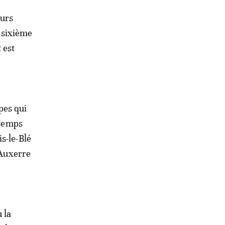
eurs
e sixième
 est
pes qui
 temps
s-le-Blé
 Auxerre
 la