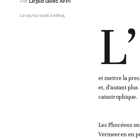
Par
Le360 (avec AFP)
Le 05/01/2026 à 06h15
L’
et mettre la pre
et, d’autant plu
catastrophique.
Les Phocéens on
Vermeeren en pre