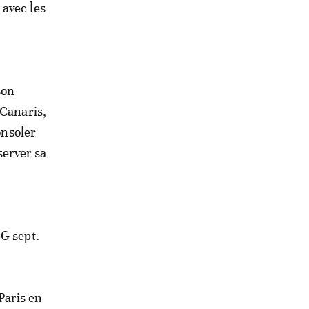
 avec les
son
 Canaris,
onsoler
éserver sa
SG sept.
Paris en