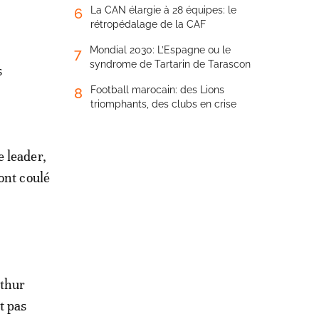
La CAN élargie à 28 équipes: le
6
rétropédalage de la CAF
Mondial 2030: L’Espagne ou le
7
syndrome de Tartarin de Tarascon
s
Football marocain: des Lions
8
triomphants, des clubs en crise
e leader,
ont coulé
rthur
t pas