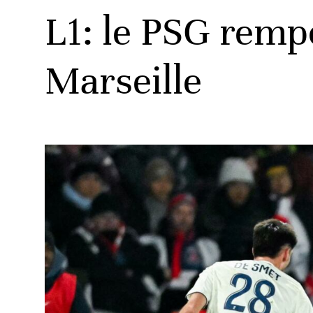
L1: le PSG rempo
Marseille
ats