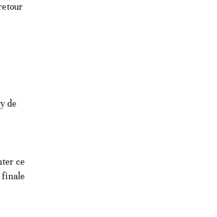
 retour
ty de
nter ce
 finale