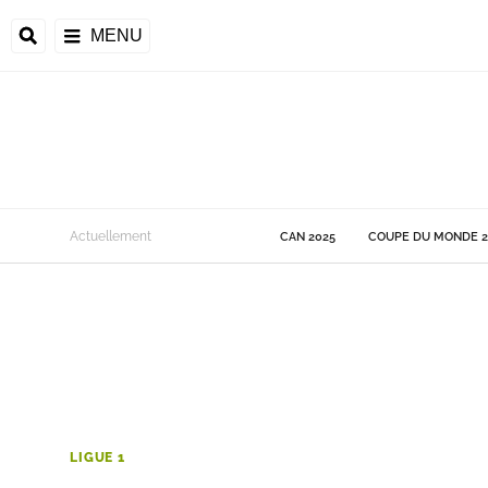
MENU
 Monde
Actuellement
CAN 2025
COUPE DU MONDE 2
ons de la CAF
frique
ons de l'UEFA
LIGUE 1