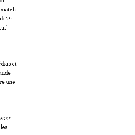
in,
n match
di 29
raf
dias et
rande
tre une
sont
 les