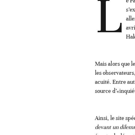
L
e P
s’e
all
avr
Hak
Mais alors que l
les observateurs
acuité. Entre au
source d’«inquié
Ainsi, le site spé
devant un dilemm