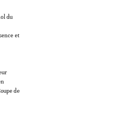
nol du
sence et
eur
en
Coupe de