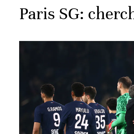
Paris SG: cherc
ats