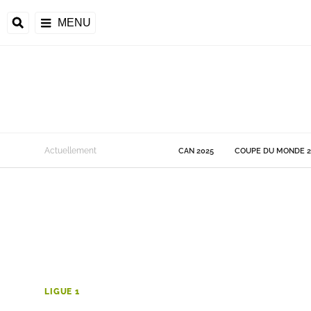
MENU
 Monde
Actuellement
CAN 2025
COUPE DU MONDE 2
ons de la CAF
frique
ons de l'UEFA
LIGUE 1