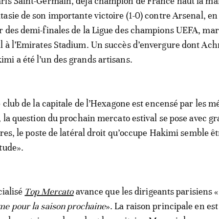
aris Saint-Germain, déjà champion de France haut la ma
xtasie de son importante victoire (1-0) contre Arsenal, e
er des demi-finales de la Ligue des champions UEFA, mar
il à l’Emirates Stadium. Un succès d’envergure dont Ach
imi a été l’un des grands artisans.
e club de la capitale de l’Hexagone est encensé par les mé
, la question du prochain mercato estival se pose avec g
tres, le poste de latéral droit qu’occupe Hakimi semble ê
tude».
cialisé
Top Mercato
avance que les dirigeants parisiens «
e pour la saison prochaine
». La raison principale en est