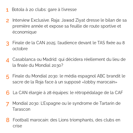
1
Botola à 20 clubs: gare à l’ivresse
2
Interview Exclusive. Raja: Jawad Ziyat dresse le bilan de sa
première année et expose sa feuille de route sportive et
économique
3
Finale de la CAN 2025: l’audience devant le TAS fixée au 8
octobre
4
Casablanca ou Madrid: qui décidera réellement du lieu de
la finale du Mondial 2030?
5
Finale du Mondial 2030: le média espagnol ABC brandit le
sacre de la Roja face à un supposé «lobby marocain»
6
La CAN élargie à 28 équipes: le rétropédalage de la CAF
7
Mondial 2030: L’Espagne ou le syndrome de Tartarin de
Tarascon
8
Football marocain: des Lions triomphants, des clubs en
crise