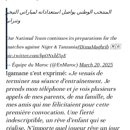
المنتخب الوطني يواصل استعداداته لمباراتي النيجر
وتنزانيا
Our National Team continues its preparations for the
matches against Niger & Tanzania
#DimaMaghrib
🇲🇦
pic.twitter.com/hp0Nxhl7qE
— Équipe du Maroc (@EnMaroc)
March 20, 2025
Igamane s’est exprimé:
«Je venais de
terminer ma séance d’entraînement. Je
prends mon téléphone et je vois plusieurs
appels de mes parents, de ma famille, de
mes amis qui me félicitaient pour cette
première convocation. Une fierté
indescriptible, un rêve d’enfant qui se
réalise. N’importe quel joueur rêve un jour