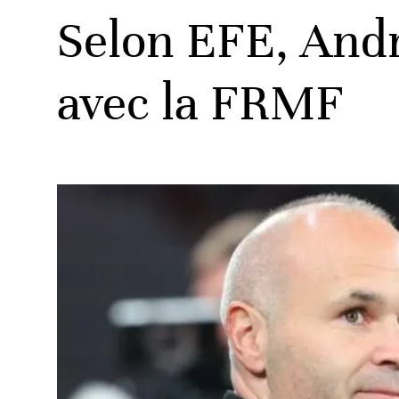
Selon EFE, Andr
avec la FRMF
ats