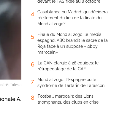
devant le TAS fixée au 8 octobre
Casablanca ou Madrid: qui décidera
4
réellement du lieu de la finale du
Mondial 2030?
Finale du Mondial 2030: le média
5
espagnol ABC brandit le sacre de la
Roja face à un supposé «lobby
marocain»
La CAN élargie à 28 équipes: le
6
rétropédalage de la CAF
Mondial 2030: L’Espagne ou le
7
ndrés Iniesta
syndrome de Tartarin de Tarascon
Football marocain: des Lions
8
ionale A,
triomphants, des clubs en crise
e