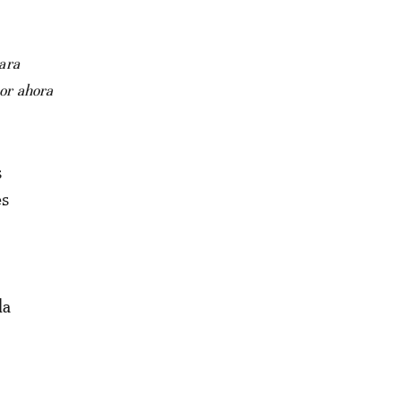
ara
por ahora
s
es
la