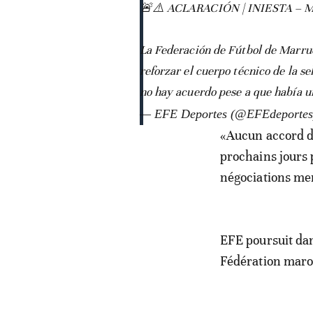
🚨⚠️ ACLARACIÓN | INIESTA –
La Federación de Fútbol de Marrue
reforzar el cuerpo técnico de la s
no hay acuerdo pese a que había 
— EFE Deportes (@EFEdeporte
«Aucun accord déf
prochains jours 
négociations men
EFE poursuit da
Fédération maroc