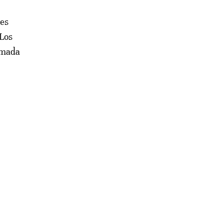
les
(Los
lmada