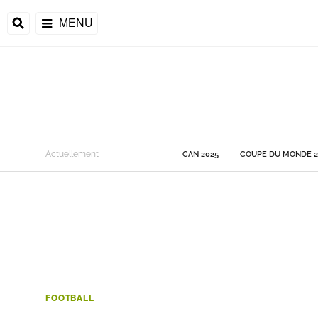
MENU
 Monde
Actuellement
CAN 2025
COUPE DU MONDE 2
ons de la CAF
frique
ons de l'UEFA
FOOTBALL