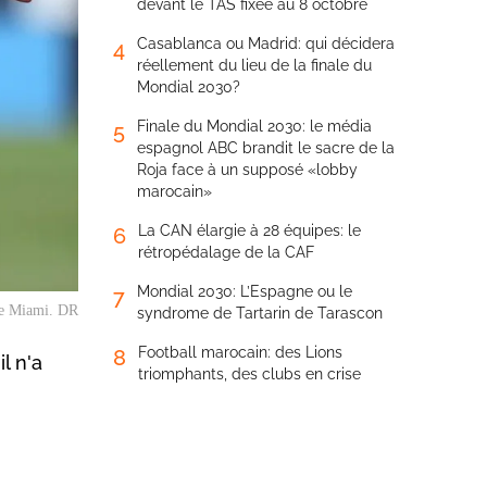
devant le TAS fixée au 8 octobre
Casablanca ou Madrid: qui décidera
4
réellement du lieu de la finale du
Mondial 2030?
Finale du Mondial 2030: le média
5
espagnol ABC brandit le sacre de la
Roja face à un supposé «lobby
marocain»
La CAN élargie à 28 équipes: le
6
rétropédalage de la CAF
Mondial 2030: L’Espagne ou le
7
 de Miami. DR
syndrome de Tartarin de Tarascon
Football marocain: des Lions
8
l n'a
triomphants, des clubs en crise