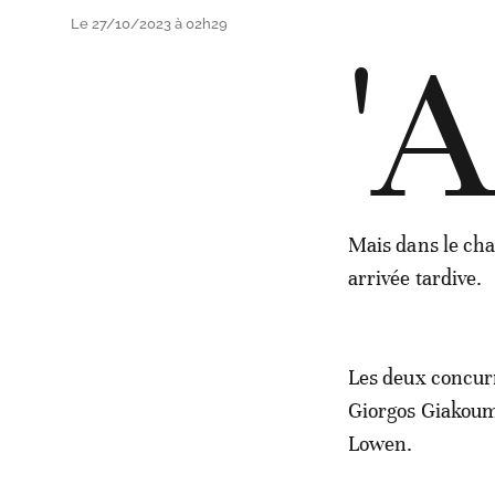
Le 27/10/2023 à 02h29
'A
Mais dans le cha
arrivée tardive.
Les deux concurr
Giorgos Giakouma
Lowen.