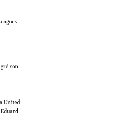
 Leagues
lgré son
ta United
y Eduard