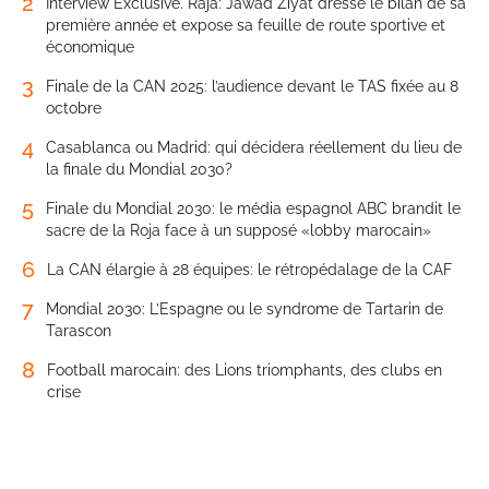
2
Interview Exclusive. Raja: Jawad Ziyat dresse le bilan de sa
première année et expose sa feuille de route sportive et
économique
3
Finale de la CAN 2025: l’audience devant le TAS fixée au 8
octobre
4
Casablanca ou Madrid: qui décidera réellement du lieu de
la finale du Mondial 2030?
5
Finale du Mondial 2030: le média espagnol ABC brandit le
sacre de la Roja face à un supposé «lobby marocain»
6
La CAN élargie à 28 équipes: le rétropédalage de la CAF
7
Mondial 2030: L’Espagne ou le syndrome de Tartarin de
Tarascon
8
Football marocain: des Lions triomphants, des clubs en
crise