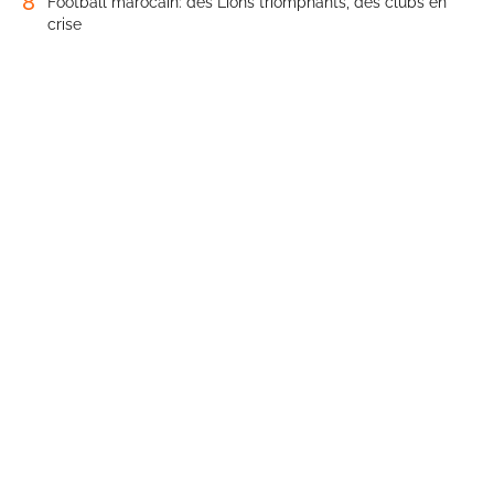
8
Football marocain: des Lions triomphants, des clubs en
crise