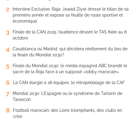
2
Interview Exclusive. Raja: Jawad Ziyat dresse le bilan de sa
première année et expose sa feuille de route sportive et
économique
3
Finale de la CAN 2025: l’audience devant le TAS fixée au 8
octobre
4
Casablanca ou Madrid: qui décidera réellement du lieu de
la finale du Mondial 2030?
5
Finale du Mondial 2030: le média espagnol ABC brandit le
sacre de la Roja face à un supposé «lobby marocain»
6
La CAN élargie à 28 équipes: le rétropédalage de la CAF
7
Mondial 2030: L’Espagne ou le syndrome de Tartarin de
Tarascon
8
Football marocain: des Lions triomphants, des clubs en
crise