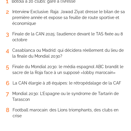
1
Botola à 20 clubs: gare à l’ivresse
2
Interview Exclusive. Raja: Jawad Ziyat dresse le bilan de sa
première année et expose sa feuille de route sportive et
économique
3
Finale de la CAN 2025: l’audience devant le TAS fixée au 8
octobre
4
Casablanca ou Madrid: qui décidera réellement du lieu de
la finale du Mondial 2030?
5
Finale du Mondial 2030: le média espagnol ABC brandit le
sacre de la Roja face à un supposé «lobby marocain»
6
La CAN élargie à 28 équipes: le rétropédalage de la CAF
7
Mondial 2030: L’Espagne ou le syndrome de Tartarin de
Tarascon
8
Football marocain: des Lions triomphants, des clubs en
crise