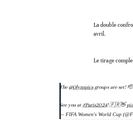
La double confron
avril.
Le tirage comple
The
@Olympics
groups are set! 🫡
See you at
#Paris2024
! 🇫🇷👋
pi
— FIFA Women's World Cup (