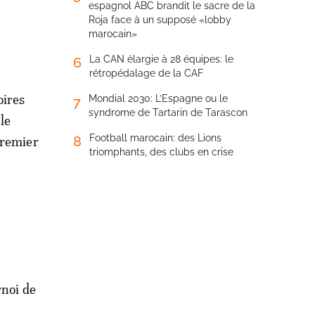
espagnol ABC brandit le sacre de la
Roja face à un supposé «lobby
marocain»
La CAN élargie à 28 équipes: le
6
rétropédalage de la CAF
oires
Mondial 2030: L’Espagne ou le
7
syndrome de Tartarin de Tarascon
le
Football marocain: des Lions
8
premier
triomphants, des clubs en crise
rnoi de