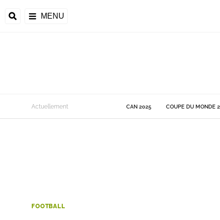
MENU
 Monde
Actuellement
CAN 2025
COUPE DU MONDE 2
ons de la CAF
frique
ons de l'UEFA
FOOTBALL