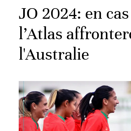
JO 2024: en cas 
l’Atlas affronte
ats
l'Australie