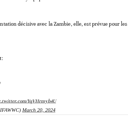
tation décisive avec la Zambie, elle, est prévue pour les 
t:
c.twitter.com/YqVHrmyh4U
@FIFAWWC)
March 20, 2024