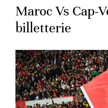
Maroc Vs Cap-Ver
billetterie
ats