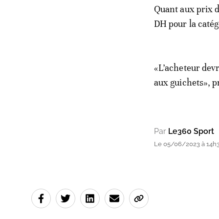
Quant aux prix de
DH pour la catégo
«L’acheteur devra
aux guichets», p
Par
Le360 Sport
Le 05/06/2023 à 14h