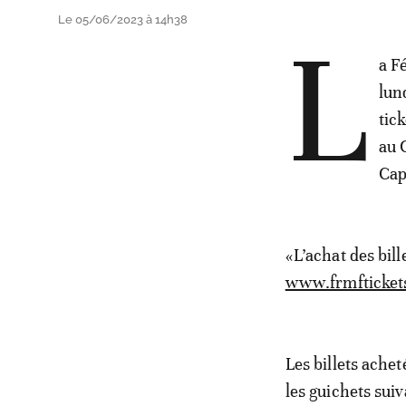
Le 05/06/2023 à 14h38
L
a F
lun
tic
au 
Cap
«L’achat des bill
www.frmfticket
Les billets ache
les guichets suiv