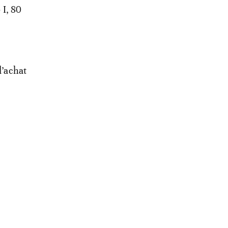
 I, 80
d’achat