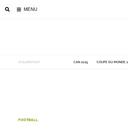
MENU
 Monde
Actuellement
CAN 2025
COUPE DU MONDE 2
ons de la CAF
frique
ons de l'UEFA
FOOTBALL