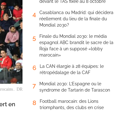
devant le TAS fixée au 8 octobre
Casablanca ou Madrid: qui décidera
4
réellement du lieu de la finale du
Mondial 2030?
Finale du Mondial 2030: le média
5
espagnol ABC brandit le sacre de la
Roja face à un supposé «lobby
marocain»
La CAN élargie à 28 équipes: le
6
rétropédalage de la CAF
Mondial 2030: L’Espagne ou le
7
rocains.. DR
syndrome de Tartarin de Tarascon
Football marocain: des Lions
8
ert en
triomphants, des clubs en crise