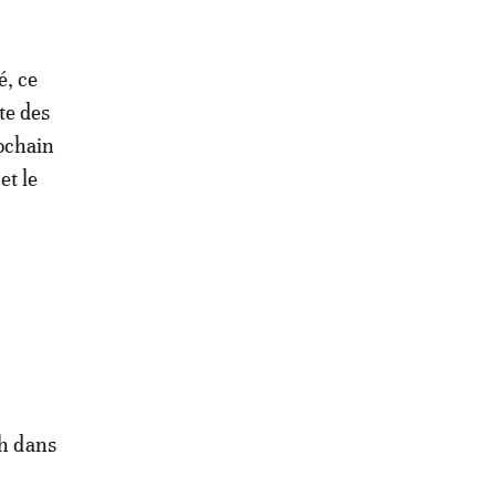
é, ce
te des
rochain
et le
2h dans