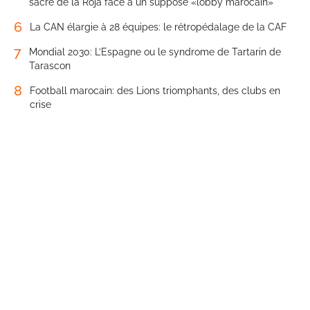
sacre de la Roja face à un supposé «lobby marocain»
6
La CAN élargie à 28 équipes: le rétropédalage de la CAF
7
Mondial 2030: L’Espagne ou le syndrome de Tartarin de
Tarascon
8
Football marocain: des Lions triomphants, des clubs en
crise