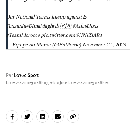
🚨Our National Team's lineup against
Tanzania
#DimaMaghrib
🇲🇦
#AtlasLions
#TeamMorocco
pic.twitter.com/9i1N1ZiAR4
— Équipe du Maroc (@EnMaroc)
November 21, 2023
Par
Le360 Sport
Le 21/11/2023 à 18h07, mis à jour le 21/11/2023 à 18h21