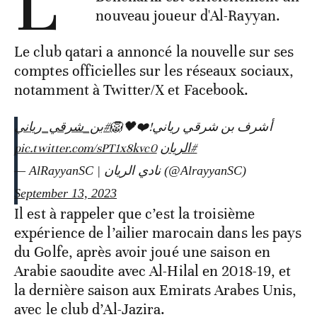
L’’
nouveau joueur d'Al-Rayyan.
Le club qatari a annoncé la nouvelle sur ses
comptes officielles sur les réseaux sociaux,
notamment à Twitter/X et Facebook.
أشرف بن شرقي رياني!❤️🖤🦁
#بن_شرقي_رياني
pic.twitter.com/sPT1x8kvc0
#الريان
— AlRayyanSC | نادي الريان (@AlrayyanSC)
September 13, 2023
Il est à rappeler que c’est la troisième
expérience de l’ailier marocain dans les pays
du Golfe, après avoir joué une saison en
Arabie saoudite avec Al-Hilal en 2018-19, et
la dernière saison aux Emirats Arabes Unis,
avec le club d’Al-Jazira.