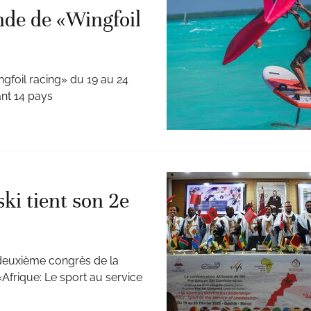
nde de «Wingfoil
gfoil racing» du 19 au 24
ant 14 pays
ski tient son 2e
u deuxième congrès de la
«Afrique: Le sport au service