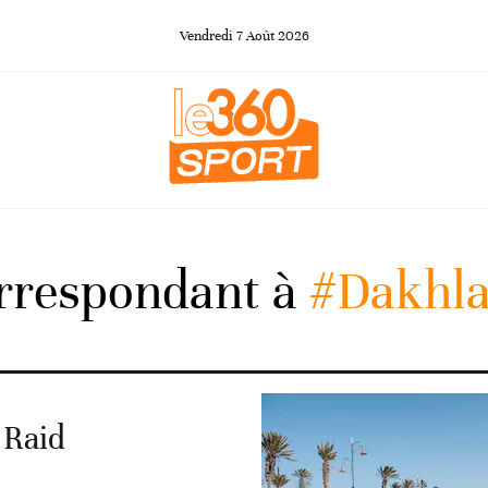
Vendredi
7
Août
2026
orrespondant à
#Dakhl
 Raid