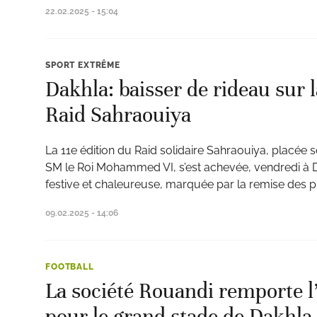
22.02.2025 - 15:04
SPORT EXTRÊME
Dakhla: baisser de rideau sur l
Raid Sahraouiya
La 11e édition du Raid solidaire Sahraouiya, placée
SM le Roi Mohammed VI, s’est achevée, vendredi à
festive et chaleureuse, marquée par la remise des p
09.02.2025 - 14:06
FOOTBALL
La société Rouandi remporte l’
pour le grand stade de Dakhla