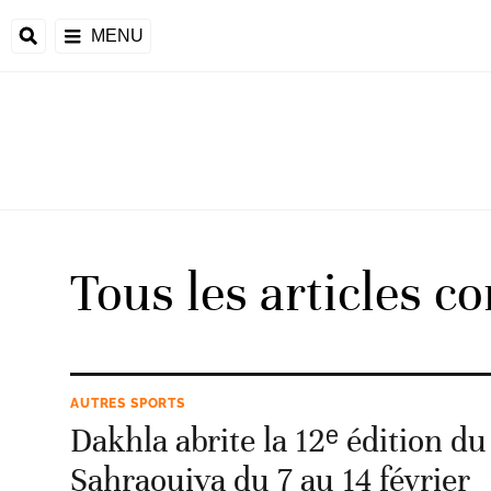
MENU
 Monde
ons de la CAF
frique
Tous les articles c
ons de l'UEFA
AUTRES SPORTS
Dakhla abrite la 12ᵉ édition du
Sahraouiya du 7 au 14 février