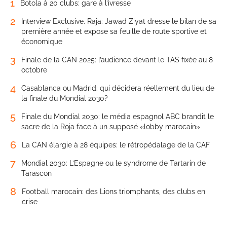
1
Botola à 20 clubs: gare à l’ivresse
2
Interview Exclusive. Raja: Jawad Ziyat dresse le bilan de sa
première année et expose sa feuille de route sportive et
économique
3
Finale de la CAN 2025: l’audience devant le TAS fixée au 8
octobre
4
Casablanca ou Madrid: qui décidera réellement du lieu de
la finale du Mondial 2030?
5
Finale du Mondial 2030: le média espagnol ABC brandit le
sacre de la Roja face à un supposé «lobby marocain»
6
La CAN élargie à 28 équipes: le rétropédalage de la CAF
7
Mondial 2030: L’Espagne ou le syndrome de Tartarin de
Tarascon
8
Football marocain: des Lions triomphants, des clubs en
crise