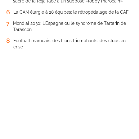
sacre de la Roja face à un supposé «lobby marocain»
6
La CAN élargie à 28 équipes: le rétropédalage de la CAF
7
Mondial 2030: L’Espagne ou le syndrome de Tartarin de
Tarascon
8
Football marocain: des Lions triomphants, des clubs en
crise