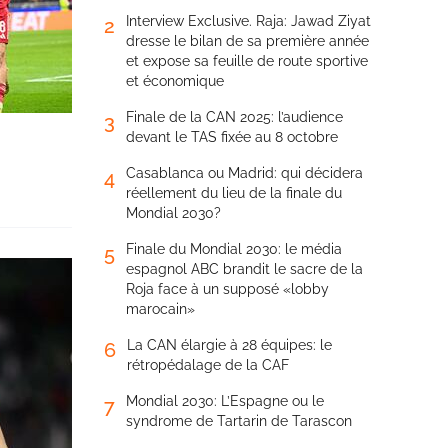
Interview Exclusive. Raja: Jawad Ziyat
2
dresse le bilan de sa première année
et expose sa feuille de route sportive
et économique
Finale de la CAN 2025: l’audience
3
devant le TAS fixée au 8 octobre
Casablanca ou Madrid: qui décidera
4
réellement du lieu de la finale du
Mondial 2030?
Finale du Mondial 2030: le média
5
espagnol ABC brandit le sacre de la
Roja face à un supposé «lobby
marocain»
La CAN élargie à 28 équipes: le
6
rétropédalage de la CAF
Mondial 2030: L’Espagne ou le
7
syndrome de Tartarin de Tarascon