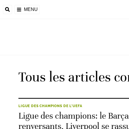
MENU
 Monde
ons de la CAF
frique
Tous les articles c
ons de l'UEFA
LIGUE DES CHAMPIONS DE L'UEFA
Ligue des champions: le Barça
renversants, Liverpool se rass