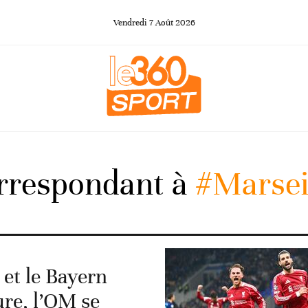
Vendredi
7
Août
2026
orrespondant à
#Marsei
 et le Bayern
ure, l’OM se