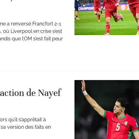
ne a renversé Francfort 2-1
 où Liverpool en crise s’est
andis que l’OM s’est fait peur
éaction de Nayef
s qu’il s’apprêtait à
sa version des faits en