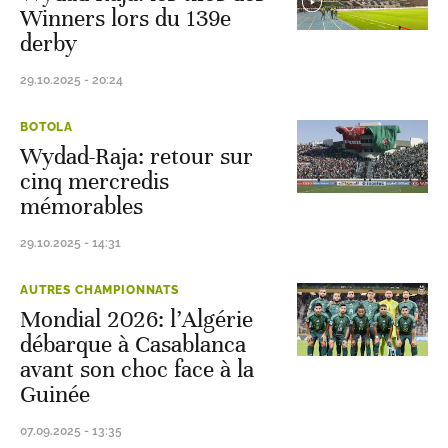
Winners lors du 139e
derby
29.10.2025 - 20:24
BOTOLA
Wydad-Raja: retour sur
cinq mercredis
mémorables
29.10.2025 - 14:31
AUTRES CHAMPIONNATS
Mondial 2026: l’Algérie
débarque à Casablanca
avant son choc face à la
Guinée
07.09.2025 - 13:35