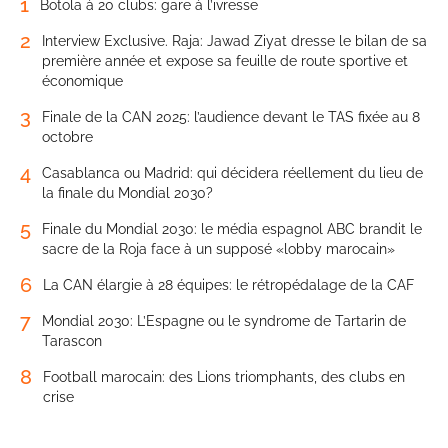
1
Botola à 20 clubs: gare à l’ivresse
2
Interview Exclusive. Raja: Jawad Ziyat dresse le bilan de sa
première année et expose sa feuille de route sportive et
économique
3
Finale de la CAN 2025: l’audience devant le TAS fixée au 8
octobre
4
Casablanca ou Madrid: qui décidera réellement du lieu de
la finale du Mondial 2030?
5
Finale du Mondial 2030: le média espagnol ABC brandit le
sacre de la Roja face à un supposé «lobby marocain»
6
La CAN élargie à 28 équipes: le rétropédalage de la CAF
7
Mondial 2030: L’Espagne ou le syndrome de Tartarin de
Tarascon
8
Football marocain: des Lions triomphants, des clubs en
crise