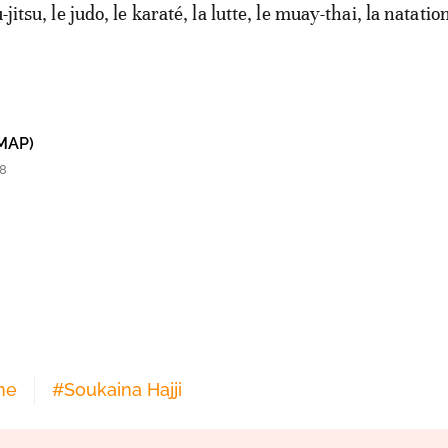
-jitsu, le judo, le karaté, la lutte, le muay-thai, la natation
MAP)
58
me
#
Soukaina Hajji