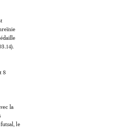
st
hreïnie
édaille
3.14).
t 8
vec la
s
futsal, le