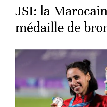
JSI: la Marocai
médaille de br
ats