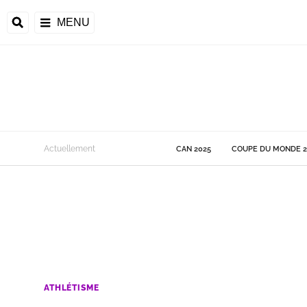
MENU
 Monde
Actuellement
CAN 2025
COUPE DU MONDE 2
ons de la CAF
frique
ons de l'UEFA
ATHLÉTISME