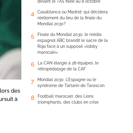
devant le TAS fixée au 8 octobre
Casablanca ou Madrid: qui décidera
4
réellement du lieu de la finale du
Mondial 2030?
Finale du Mondial 2030: le média
5
espagnol ABC brandit le sacre de la
Roja face à un supposé «lobby
marocain»
La CAN élargie à 28 équipes: le
6
rétropédalage de la CAF
Mondial 2030: L’Espagne ou le
7
syndrome de Tartarin de Tarascon
lors des
Football marocain: des Lions
8
ursuit à
triomphants, des clubs en crise