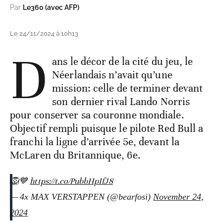
Par
Le360 (avec AFP)
Le 24/11/2024 à 10h13
D
ans le décor de la cité du jeu, le
Néerlandais n’avait qu’une
mission: celle de terminer devant
son dernier rival Lando Norris
pour conserver sa couronne mondiale.
Objectif rempli puisque le pilote Red Bull a
franchi la ligne d’arrivée 5e, devant la
McLaren du Britannique, 6e.
🦁💙
https://t.co/PubbHpIfJ8
— ؘ4x MAX VERSTAPPEN (@bearfosi)
November 24,
2024