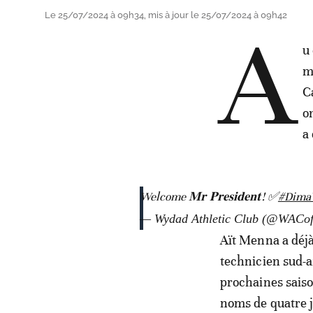
Le 25/07/2024 à 09h34, mis à jour le 25/07/2024 à 09h42
A
u
m
C
o
a
Welcome 𝐌𝐫 𝐏𝐫𝐞𝐬𝐢𝐝𝐞𝐧𝐭! ✅
#Dima
— Wydad Athletic Club (@WACoff
Aït Menna a déj
technicien sud-a
prochaines saiso
noms de quatre j