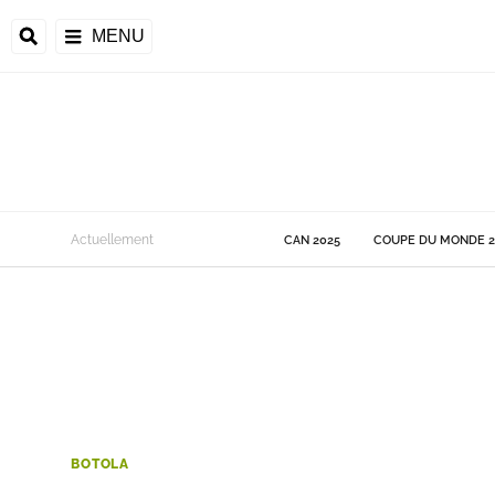
MENU
 Monde
Actuellement
CAN 2025
COUPE DU MONDE 2
ons de la CAF
frique
ons de l'UEFA
BOTOLA