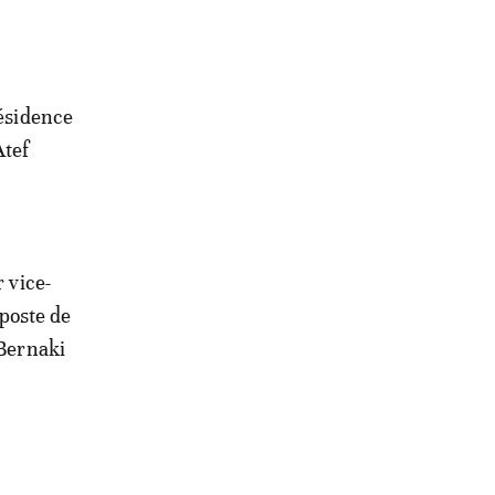
résidence
Atef
 vice-
poste de
 Bernaki