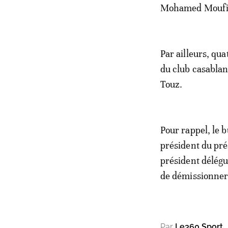
Mohamed Moufi
Par ailleurs, qu
du club casablan
Touz.
Pour rappel, le b
président du pr
président délégu
de démissionner 
Par
Le360 Sport