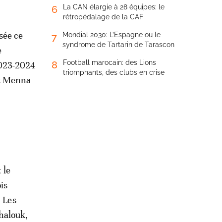
La CAN élargie à 28 équipes: le
6
rétropédalage de la CAF
sée ce
Mondial 2030: L’Espagne ou le
7
syndrome de Tartarin de Tarascon
e
Football marocain: des Lions
8
2023-2024
triomphants, des clubs en crise
ït Menna
 le
is
. Les
halouk,