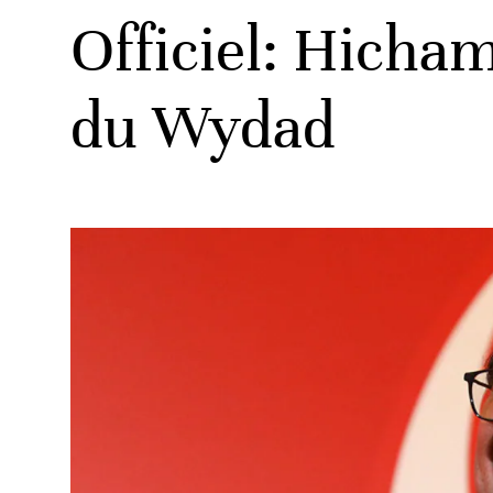
Officiel: Hicha
du Wydad
ats