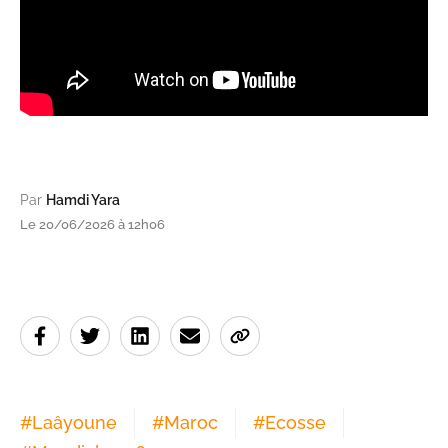
Par
Hamdi Yara
Le 20/06/2026 à 12h06
#
Laâyoune
#
Maroc
#
Ecosse