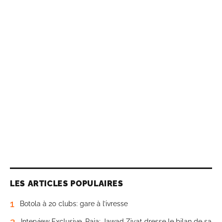
LES ARTICLES POPULAIRES
1
Botola à 20 clubs: gare à l’ivresse
2
Interview Exclusive. Raja: Jawad Ziyat dresse le bilan de sa