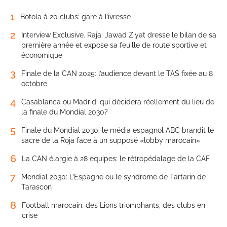
1
Botola à 20 clubs: gare à l’ivresse
2
Interview Exclusive. Raja: Jawad Ziyat dresse le bilan de sa
première année et expose sa feuille de route sportive et
économique
3
Finale de la CAN 2025: l’audience devant le TAS fixée au 8
octobre
4
Casablanca ou Madrid: qui décidera réellement du lieu de
la finale du Mondial 2030?
5
Finale du Mondial 2030: le média espagnol ABC brandit le
sacre de la Roja face à un supposé «lobby marocain»
6
La CAN élargie à 28 équipes: le rétropédalage de la CAF
7
Mondial 2030: L’Espagne ou le syndrome de Tartarin de
Tarascon
8
Football marocain: des Lions triomphants, des clubs en
crise