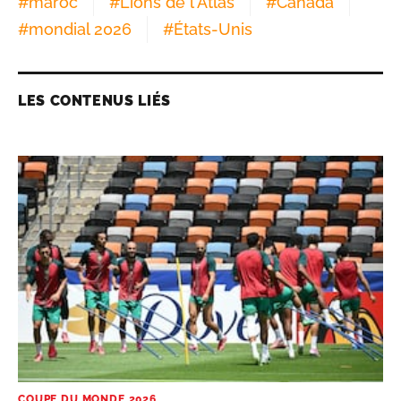
#
maroc
#
Lions de l'Atlas
#
Canada
#
mondial 2026
#
États-Unis
LES CONTENUS LIÉS
COUPE DU MONDE 2026