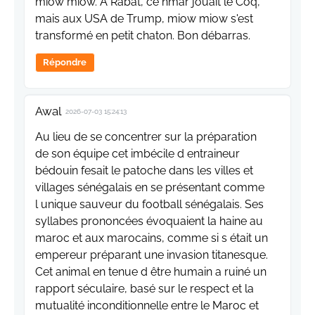
miow miow. À Rabat, ce hmar jouait le Coq,
mais aux USA de Trump, miow miow s'est
transformé en petit chaton. Bon débarras.
Répondre
Awal
2026-07-03 15:24:13
Au lieu de se concentrer sur la préparation
de son équipe cet imbécile d entraineur
bédouin fesait le patoche dans les villes et
villages sénégalais en se présentant comme
l unique sauveur du football sénégalais. Ses
syllabes prononcées évoquaient la haine au
maroc et aux marocains, comme si s était un
empereur préparant une invasion titanesque.
Cet animal en tenue d être humain a ruiné un
rapport séculaire, basé sur le respect et la
mutualité inconditionnelle entre le Maroc et