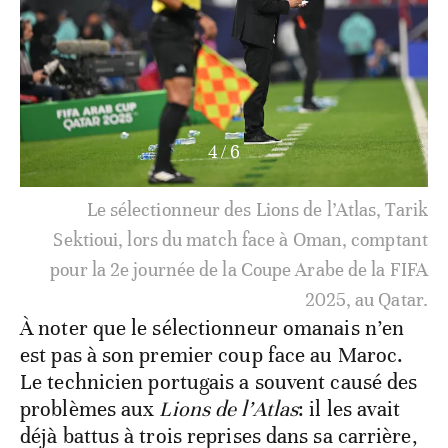
4
/
6
Le sélectionneur des Lions de l’Atlas, Tarik
Sektioui, lors du match face à Oman, comptant
pour la 2e journée de la Coupe Arabe de la FIFA
2025, au Qatar.
À noter que le sélectionneur omanais n’en
est pas à son premier coup face au Maroc.
Le technicien portugais a souvent causé des
problèmes aux
Lions de l’Atlas
: il les avait
déjà battus à trois reprises dans sa carrière,