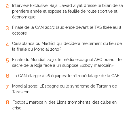
2
Interview Exclusive. Raja: Jawad Ziyat dresse le bilan de sa
première année et expose sa feuille de route sportive et
économique
3
Finale de la CAN 2025: l’audience devant le TAS fixée au 8
octobre
4
Casablanca ou Madrid: qui décidera réellement du lieu de
la finale du Mondial 2030?
5
Finale du Mondial 2030: le média espagnol ABC brandit le
sacre de la Roja face à un supposé «lobby marocain»
6
La CAN élargie à 28 équipes: le rétropédalage de la CAF
7
Mondial 2030: L’Espagne ou le syndrome de Tartarin de
Tarascon
8
Football marocain: des Lions triomphants, des clubs en
crise