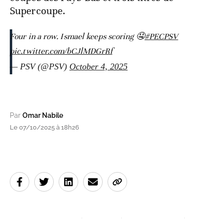
Supercoupe.
Four in a row. Ismael keeps scoring 🤤
#PECPSV
pic.twitter.com/bCJlMDGrRf
— PSV (@PSV)
October 4, 2025
Par
Omar Nabile
Le 07/10/2025 à 18h26