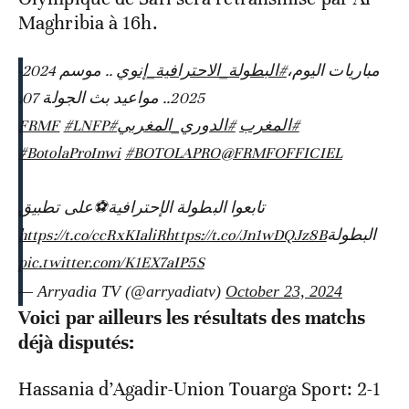
Maghribia à 16h.
مباريات اليوم،
#البطولة_الاحترافية_إنوي
.. موسم 2024-
2025..⁩ مواعيد بث الجولة 07.
#LNFP
#FRMF
#الدوري_المغربي
⁩ ⁧
#المغرب
#BotolaProInwi
#BOTOLAPRO
@FRMFOFFICIEL
تابعوا البطولة الإحترافية⚽️على تطبيق
https://t.co/ccRxKIaliR
https://t.co/Jn1wDQJz8B
البطولة
pic.twitter.com/K1EX7aIP5S
— Arryadia TV (@arryadiatv)
October 23, 2024
Voici par ailleurs les résultats des matchs
déjà disputés:
Hassania d’Agadir-Union Touarga Sport: 2-1